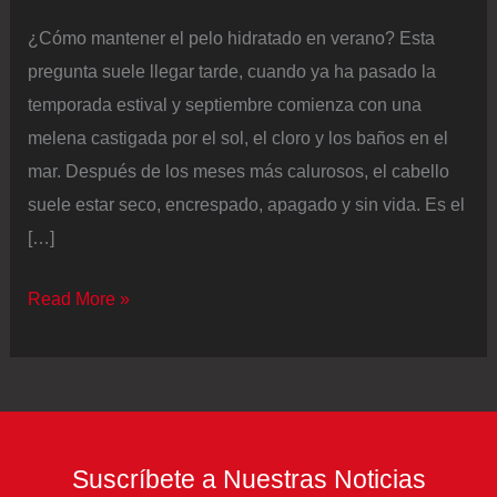
¿Cómo mantener el pelo hidratado en verano? Esta
pregunta suele llegar tarde, cuando ya ha pasado la
temporada estival y septiembre comienza con una
melena castigada por el sol, el cloro y los baños en el
mar. Después de los meses más calurosos, el cabello
suele estar seco, encrespado, apagado y sin vida. Es el
[…]
El
Read More »
champú
ideal
para
tener
un
Suscríbete a Nuestras Noticias
pelo