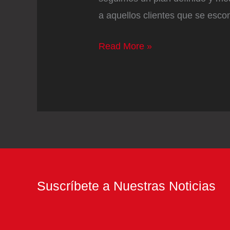
a aquellos clientes que se esco
Técnicas
Read More »
de
marketing
digital
para
diferenciarse
en
el
mercado
Suscríbete a Nuestras Noticias
internacional