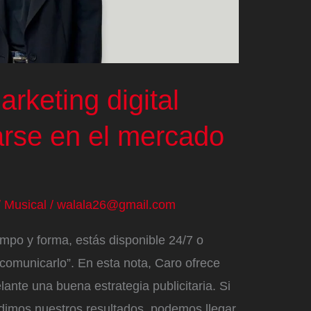
rketing digital
arse en el mercado
/
Musical
/
walala26@gmail.com
mpo y forma, estás disponible 24/7 o
comunicarlo”. En esta nota, Caro ofrece
lante una buena estrategia publicitaria. Si
dimos nuestros resultados, podemos llegar