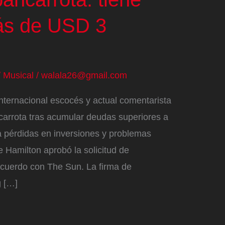
ás de USD 3
/
Musical
/
walala26@gmail.com
nternacional escocés y actual comentarista
carrota tras acumular deudas superiores a
a pérdidas en inversiones y problemas
de Hamilton aprobó la solicitud de
acuerdo con The Sun. La firma de
g […]