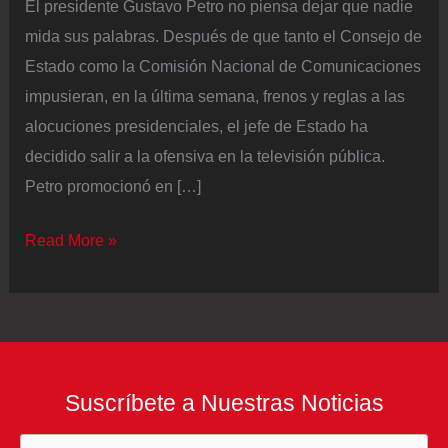
El presidente Gustavo Petro no piensa dejar que nadie
mida sus palabras. Después de que tanto el Consejo de
Estado como la Comisión Nacional de Comunicaciones
impusieran, en la última semana, frenos y reglas a las
alocuciones presidenciales, el jefe de Estado ha
decidido salir a la ofensiva en la televisión pública.
Petro promocionó en […]
Petro
Read More »
desafía
a
las
entidades
que
Suscríbete a Nuestras Noticias
buscan