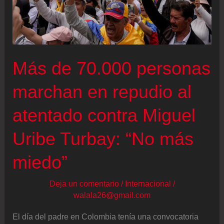
predial
tras
seis
días
Más de 70.000 personas
de
bloqueos
marchan en repudio al
atentado contra Miguel
Uribe Turbay: “No más
miedo”
Deja un comentario
/
Internacional
/
walala26@gmail.com
El día del padre en Colombia tenía una convocatoria