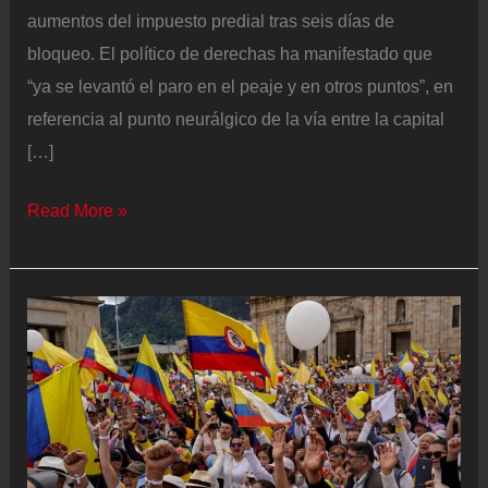
aumentos del impuesto predial tras seis días de
bloqueo. El político de derechas ha manifestado que
“ya se levantó el paro en el peaje y en otros puntos”, en
referencia al punto neurálgico de la vía entre la capital
[…]
Los
Read More »
campesinos
de
Santander
levantan
el
paro
por
el