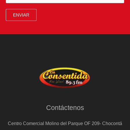
atentado
contra
ENVIAR
Miguel
Uribe
Turbay:
“No
más
miedo”
Contáctenos
Centro Comercial Molino del Parque OF 209- Chocontá