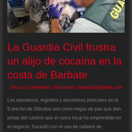
en
Cádiz
un
piloto
con
La Guardia Civil frustra
hipotermia
un alijo de cocaína en la
tras
caer
costa de Barbate
al
mar
Deja un comentario
/
Nacional
/
walala26@gmail.com
con
Los operativos, registros y decomisos policiales en el
su
Estrecho de Gibraltar son como migas de pan que dan
ala
pistas del camino que el narco local ha emprendido en
delta
el negocio. Sucedió con el uso de radares de