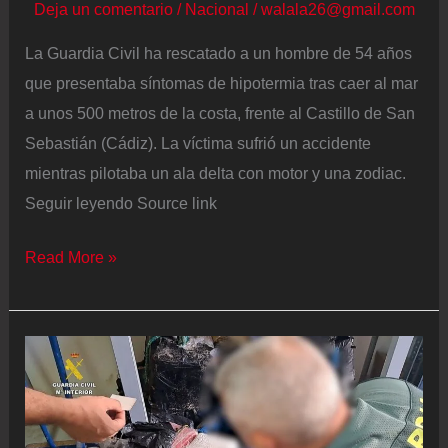
Deja un comentario
/
Nacional
/
walala26@gmail.com
La Guardia Civil ha rescatado a un hombre de 54 años
que presentaba síntomas de hipotermia tras caer al mar
a unos 500 metros de la costa, frente al Castillo de San
Sebastián (Cádiz). La víctima sufrió un accidente
mientras pilotaba un ala delta con motor y una zodiac.
Seguir leyendo Source link
Rescatado
Read More »
frente
al
Castillo
de
San
Sebastián