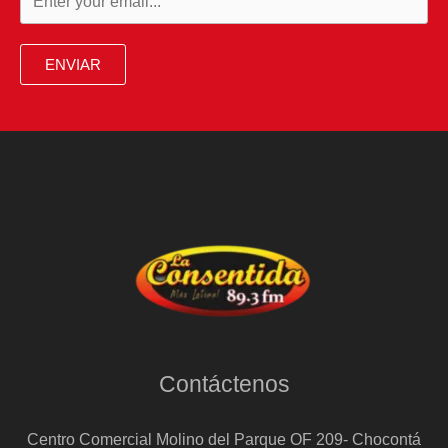
hablar
del
ENVIAR
tema
que
más
le
importe
y
necesite”
Contáctenos
Centro Comercial Molino del Parque OF 209- Chocontá