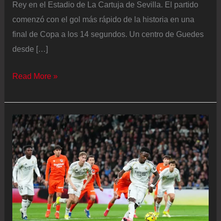
Rey en el Estadio de La Cartuja de Sevilla. El partido
comenzó con el gol más rápido de la historia en una
final de Copa a los 14 segundos. Un centro de Guedes
desde […]
Atlético
Read More »
–
Real
Sociedad
en
directo
|
Comienza
la
segunda