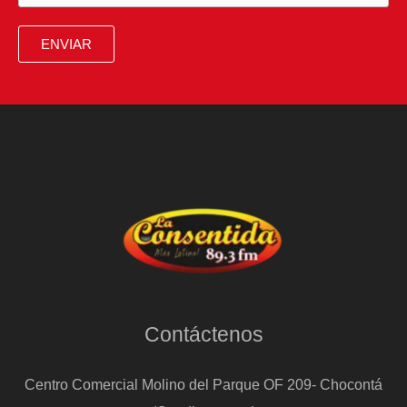
sirio
por
ENVIAR
torturas
a
opositores
durante
el
régimen
de
El
Asad
Contáctenos
Centro Comercial Molino del Parque OF 209- Chocontá