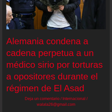
que
los
solicitantes
de
asilo
Alemania condena a
adquieran
cadena perpetua a un
la
residencia
médico sirio por torturas
permanente
a opositores durante el
régimen de El Asad
Deja un comentario
/
Internacional
/
walala26@gmail.com