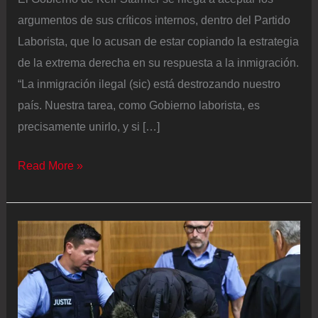
argumentos de sus críticos internos, dentro del Partido
Laborista, que lo acusan de estar copiando la estrategia
de la extrema derecha en su respuesta a la inmigración.
“La inmigración ilegal (sic) está destrozando nuestro
país. Nuestra tarea, como Gobierno laborista, es
precisamente unirlo, y si […]
El
Read More »
Gobierno
de
Starmer
endurecerá
el
plazo
para