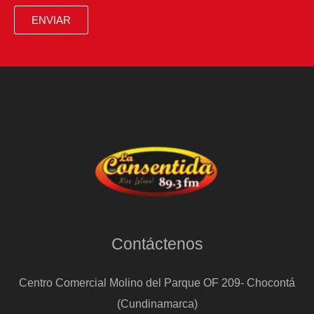
de
ENVIAR
“El
Cóndor”,
escolta
que
podría
salir
de
prisión
Contáctenos
Centro Comercial Molino del Parque OF 209- Chocontá
(Cundinamarca)