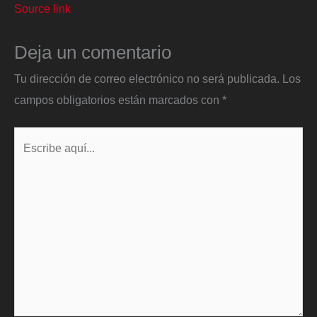
Source link
Deja un comentario
Tu dirección de correo electrónico no será publicada.
Los
campos obligatorios están marcados con
*
Escribe
aquí...