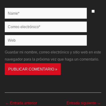
Name*
Correo
electrónico*
Web
Guardar mi nombre, correo electrónico y sitio web en este
navegador para la próxima vez que haga un comentario.
←
Entrada anterior
Entrada siguiente
→