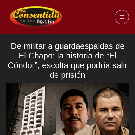
Ir
al
MAI
contenido
ME
De militar a guardaespaldas de
El Chapo: la historia de “El
Cóndor”, escolta que podría salir
de prisión