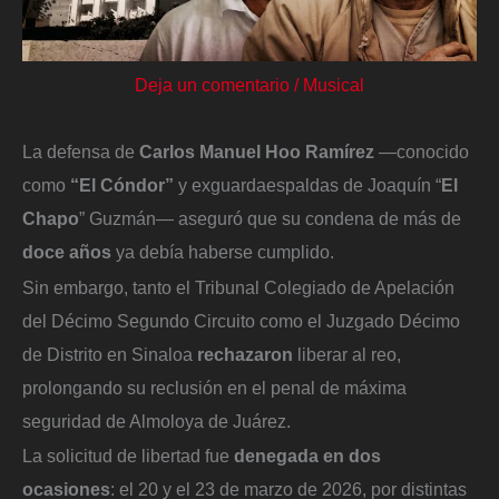
Deja un comentario
/
Musical
La defensa de
Carlos Manuel Hoo Ramírez
—conocido
como
“El Cóndor”
y exguardaespaldas de Joaquín “
El
Chapo
” Guzmán— aseguró que su condena de más de
doce años
ya debía haberse cumplido.
Sin embargo, tanto el Tribunal Colegiado de Apelación
del Décimo Segundo Circuito como el Juzgado Décimo
de Distrito en Sinaloa
rechazaron
liberar al reo,
prolongando su reclusión en el penal de máxima
seguridad de Almoloya de Juárez.
La solicitud de libertad fue
denegada en dos
ocasiones
: el 20 y el 23 de marzo de 2026, por distintas