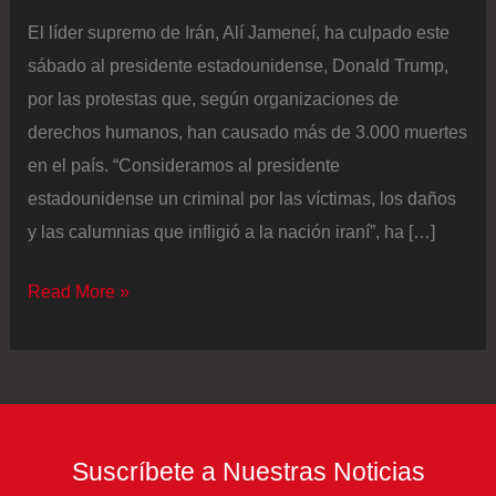
El líder supremo de Irán, Alí Jameneí, ha culpado este
sábado al presidente estadounidense, Donald Trump,
por las protestas que, según organizaciones de
derechos humanos, han causado más de 3.000 muertes
en el país. “Consideramos al presidente
estadounidense un criminal por las víctimas, los daños
y las calumnias que infligió a la nación iraní”, ha […]
El
Read More »
líder
supremo
de
Irán,
Alí
Suscríbete a Nuestras Noticias
Jameneí,