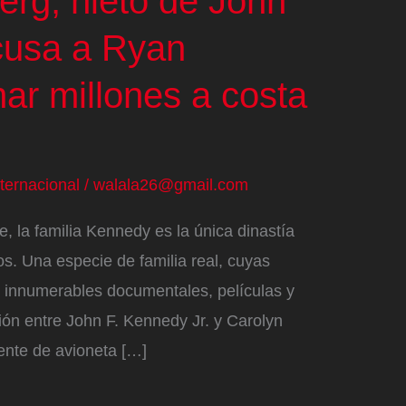
erg, nieto de John
cusa a Ryan
ar millones a costa
nternacional
/
walala26@gmail.com
, la familia Kennedy es la única dinastía
s. Una especie de familia real, cuyas
do innumerables documentales, películas y
ación entre John F. Kennedy Jr. y Carolyn
dente de avioneta […]