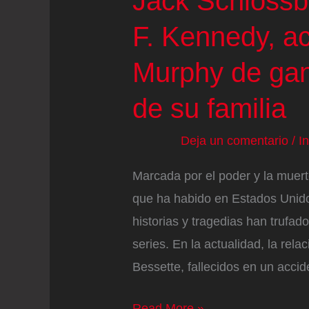
Jack Schlossb
F. Kennedy, a
Murphy de gan
de su familia
Deja un comentario
/
I
Marcada por el poder y la muerte
que ha habido en Estados Unido
historias y tragedias han trufa
series. En la actualidad, la rel
Bessette, fallecidos en un acci
Jack
Read More »