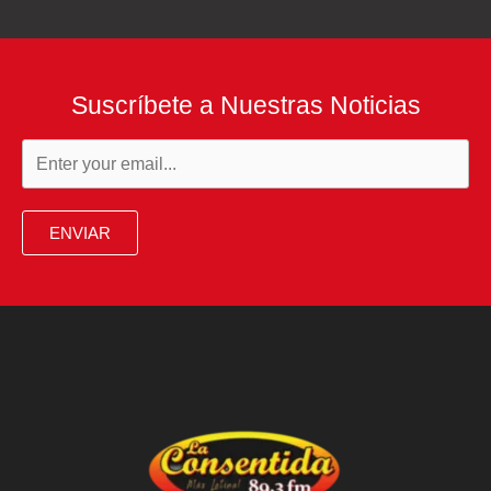
impulsa
un
nuevo
Suscríbete a Nuestras Noticias
programa
de
arte
y
ENVIAR
ciencia
que
culminará
en
una
gran
exposición
en