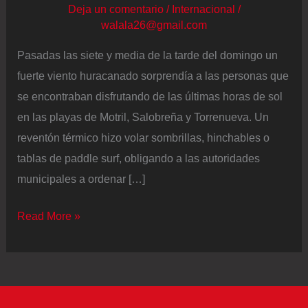
Deja un comentario
/
Internacional
/
walala26@gmail.com
Pasadas las siete y media de la tarde del domingo un
fuerte viento huracanado sorprendía a las personas que
se encontraban disfrutando de las últimas horas de sol
en las playas de Motril, Salobreña y Torrenueva. Un
reventón térmico hizo volar sombrillas, hinchables o
tablas de paddle surf, obligando a las autoridades
municipales a ordenar […]
Un
Read More »
reventón
térmico
en
Granada