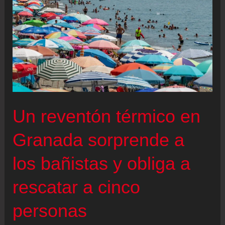
Un reventón térmico en
Granada sorprende a
los bañistas y obliga a
rescatar a cinco
personas