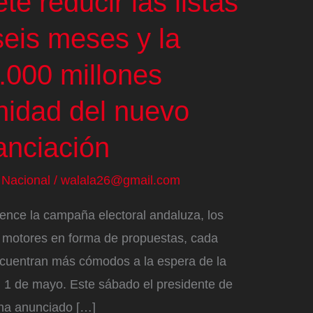
e reducir las listas
seis meses y la
.000 millones
nidad del nuevo
anciación
/
Nacional
/
walala26@gmail.com
nce la campaña electoral andaluza, los
 motores en forma de propuestas, cada
cuentran más cómodos a la espera de la
el 1 de mayo. Este sábado el presidente de
 ha anunciado […]