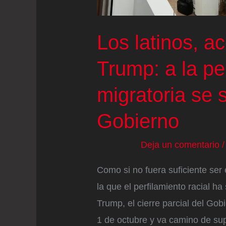
auditoría
“en
Los latinos, a
profundidad”
Trump: a la p
migratoria se 
Gobierno
Deja un comentario
Como si no fuera suficiente ser
la que el perfilamiento racial h
Trump, el cierre parcial del Go
1 de octubre y va camino de su