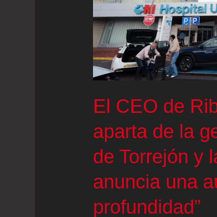
de
3.000
millones
anuales
en
sanidad
El CEO de Rib
del
aparta de la g
nuevo
sistema
de Torrejón y 
de
financiación
anuncia una au
profundidad”