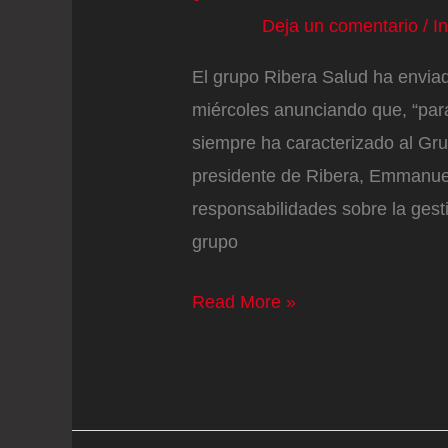
Deja un comentario
/
I
El grupo Ribera Salud ha envia
miércoles anunciando que, “para 
siempre ha caracterizado al Grup
presidente de Ribera, Emmanuel
responsabilidades sobre la gesti
grupo
El
Read More »
CEO
de
Ribera
Salud