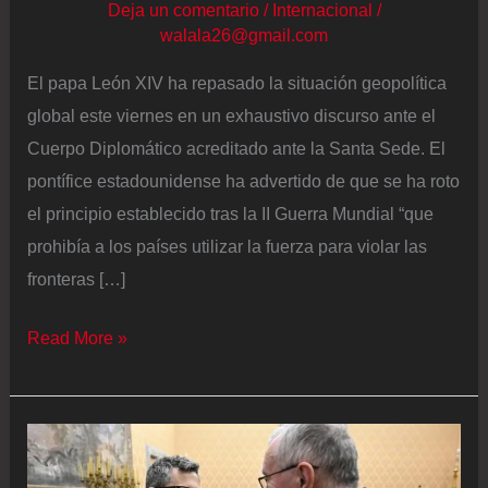
Deja un comentario
/
Internacional
/
walala26@gmail.com
El papa León XIV ha repasado la situación geopolítica
global este viernes en un exhaustivo discurso ante el
Cuerpo Diplomático acreditado ante la Santa Sede. El
pontífice estadounidense ha advertido de que se ha roto
el principio establecido tras la II Guerra Mundial “que
prohibía a los países utilizar la fuerza para violar las
fronteras […]
El
Read More »
Papa
pide
que
“se