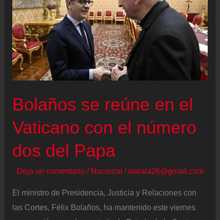
respete
la
voluntad
del
pueblo
venezolano
y
Bolaños se reúne en el
se
Vaticano con el número
trabaje
por
dos del Papa
la
protección
Deja un comentario
/
Nacional
/
walala26@gmail.com
de
El ministro de Presidencia, Justicia y Relaciones con
los
las Cortes, Félix Bolaños, ha mantenido este viernes
derechos