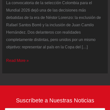
La convocatoria de la selección Colombia para el
Mundial 2026 dejó una de las decisiones más
debatidas de la era de Néstor Lorenzo: la exclusión de
Rafael Santos Borré y la inclusión de Juan Camilo
Hernández. Dos delanteros con realidades
completamente distintas, pero unidos por un mismo
objetivo: representar al país en la Copa del […]
Contraste
Read More »
de
realidades:
así
reaccionaron
Santos
Suscríbete a Nuestras Noticias
Borré