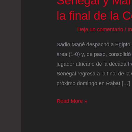
Senegal y Mar
la final de la 
Deja un comentario
/
I
Sadio Mané despachó a Egipto 
área (1-0) y, de paso, consolid
jugador africano de la década fr
Senegal regresa a la final de l
próximo domingo en Rabat […]
Senegal
Read More »
y
Marruecos
se