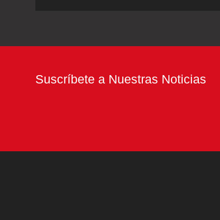
citan
en
la
final
Suscríbete a Nuestras Noticias
de
la
Copa
de
África