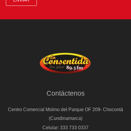
¿es
posible
explorar
sin
traicionar
la
lealtad?
Contáctenos
Centro Comercial Molino del Parque OF 209- Chocontá
(Cundinamarca)
Celular: 333 733 0337