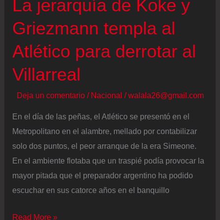
La jerarquía de Koke y
victoria
del
Griezmann templa al
Atlético
Atlético para derrotar al
ante
un
Villarreal
pétreo
Getafe
Deja un comentario
/
Nacional
/
walala26@gmail.com
En el día de las peñas, el Atlético se presentó en el
Metropolitano en el alambre, mellado por contabilizar
solo dos puntos, el peor arranque de la era Simeone.
En el ambiente flotaba que un traspié podía provocar la
mayor pitada que el preparador argentino ha podido
escuchar en sus catorce años en el banquillo
La
Read More »