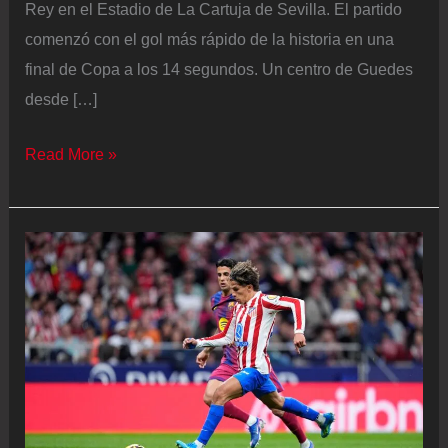
Rey en el Estadio de La Cartuja de Sevilla. El partido
comenzó con el gol más rápido de la historia en una
final de Copa a los 14 segundos. Un centro de Guedes
desde […]
Atlético
Read More »
–
Real
Sociedad
en
directo
|
Comienza
la
segunda