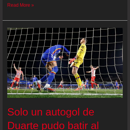
Atlético
Read More »
–
Brujas
en
directo
|
Sorloth
adelanta
al
Atlético
Solo un autogol de
Duarte pudo batir al