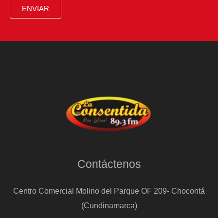
octavos
ENVIAR
de
final
Contáctenos
Centro Comercial Molino del Parque OF 209- Chocontá
(Cundinamarca)