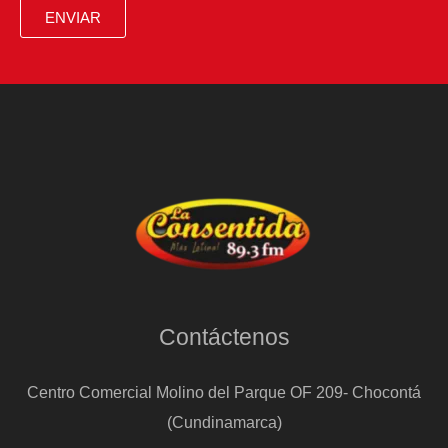
más
ENVIAR
terroríficos
de
la
pantalla
Contáctenos
Centro Comercial Molino del Parque OF 209- Chocontá
(Cundinamarca)