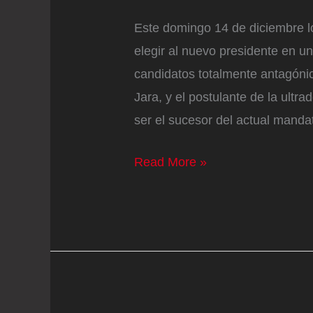
Este domingo 14 de diciembre lo
elegir al nuevo presidente en u
candidatos totalmente antagónic
Jara, y el postulante de la ultr
ser el sucesor del actual mandat
Elecciones
Read More »
presidenciales
de
Chile
2025,
en
vivo