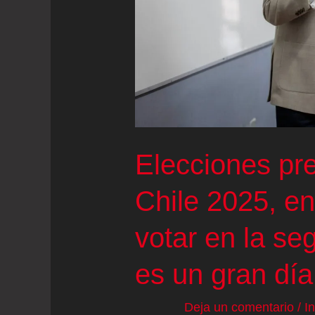
en
el
exilio
Elecciones pr
Chile 2025, en 
votar en la se
es un gran día
Deja un comentario
/
I