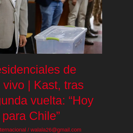
esidenciales de
vivo | Kast, tras
gunda vuelta: “Hoy
 para Chile”
nternacional
/
walala26@gmail.com