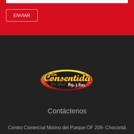
hogares
en
ENVIAR
Berlín
Contáctenos
Centro Comercial Molino del Parque OF 209- Chocontá