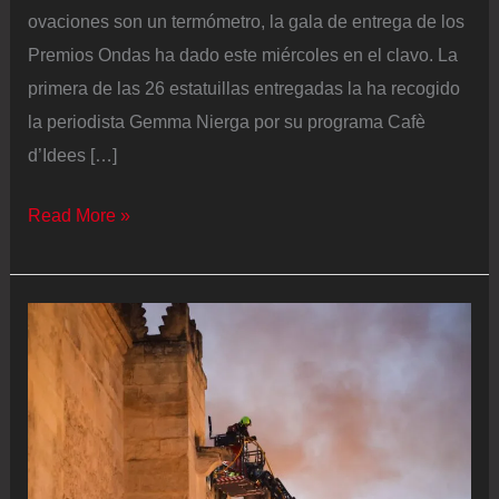
ovaciones son un termómetro, la gala de entrega de los
Premios Ondas ha dado este miércoles en el clavo. La
primera de las 26 estatuillas entregadas la ha recogido
la periodista Gemma Nierga por su programa Cafè
d’Idees […]
Los
Read More »
Premios
Ondas
celebran
la
fuerza
del
periodismo
frente