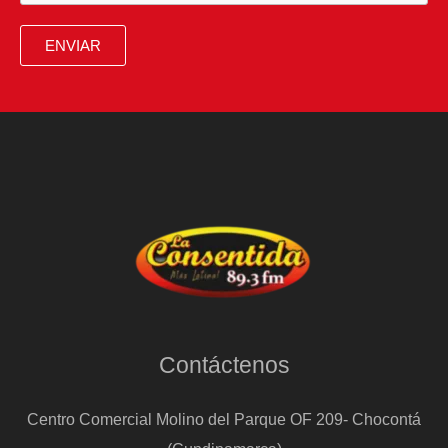
retransmisión
de
ENVIAR
una
corrida
de
toros
para
informar
del
incendio
de
la
Contáctenos
Mezquita
de
Centro Comercial Molino del Parque OF 209- Chocontá
Córdoba