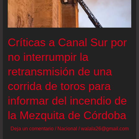
a
la
mentira
Críticas a Canal Sur por
no interrumpir la
retransmisión de una
corrida de toros para
informar del incendio de
la Mezquita de Córdoba
Deja un comentario
/
Nacional
/
walala26@gmail.com