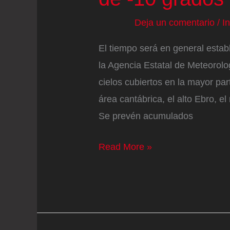
Deja un comentario
/
I
El tiempo será en general estab
la Agencia Estatal de Meteorolog
cielos cubiertos en la mayor part
área cantábrica, el alto Ebro, el 
Se prevén acumulados
El
Read More »
tiempo
se
estabiliza
con