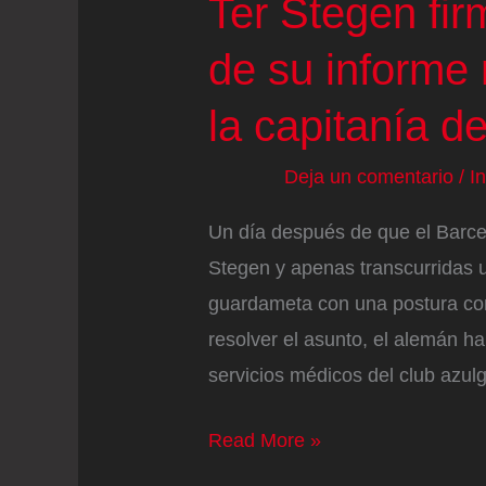
Ter Stegen fir
de su informe
la capitanía d
Deja un comentario
/
I
Un día después de que el Barcel
Stegen y apenas transcurridas 
guardameta con una postura con
resolver el asunto, el alemán ha
servicios médicos del club azul
Ter
Read More »
Stegen