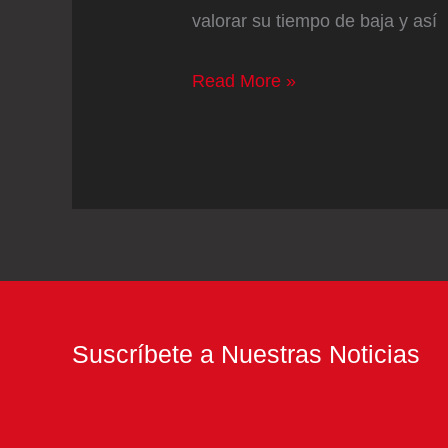
valorar su tiempo de baja y así
El
Read More »
Barcelona
retira
la
capitanía
“temporalmente”
a
Ter
Stegen
Suscríbete a Nuestras Noticias