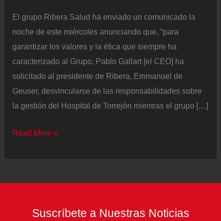
El grupo Ribera Salud ha enviado un comunicado la
noche de este miércoles anunciando que, “para
garantizar los valores y la ética que siempre ha
caracterizado al Grupo, Pablo Gallart [el CEO] ha
solicitado al presidente de Ribera, Emmanuel de
Geuser, desvincularse de las responsabilidades sobre
la gestión del Hospital de Torrejón mientras el grupo […]
El
Read More »
CEO
de
Ribera
Salud
se
Suscríbete a Nuestras Noticias
aparta