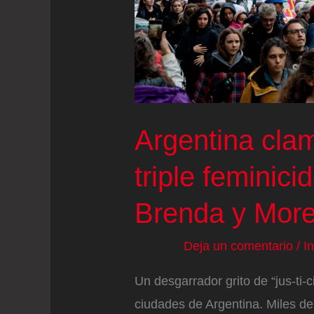
acuerdo
con
la
Fiscalía
israelí
Argentina clam
triple feminici
Brenda y Mor
Deja un comentario
/
I
Un desgarrador grito de “jus-ti-
ciudades de Argentina. Miles de