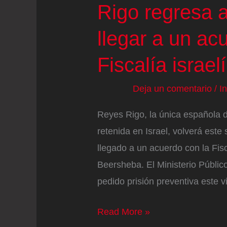
Rigo regresa 
llegar a un ac
Fiscalía israelí
Deja un comentario
/
I
Reyes Rigo, la única española d
retenida en Israel, volverá es
llegado a un acuerdo con la Fisc
Beersheba. El Ministerio Públic
pedido prisión preventiva este v
La
Read More »