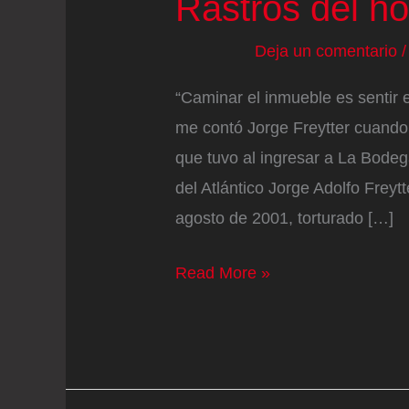
Rastros del ho
Deja un comentario
“Caminar el inmueble es sentir e
me contó Jorge Freytter cuando
que tuvo al ingresar a La Bodeg
del Atlántico Jorge Adolfo Freyt
agosto de 2001, torturado […]
Rastros
Read More »
del
horror