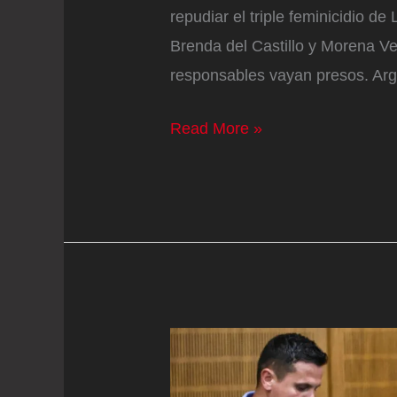
repudiar el triple feminicidio de
Brenda del Castillo y Morena Ver
responsables vayan presos. Arg
Argentina
Read More »
clama
justicia
por
el
triple
feminicido
narco
de
Lara,