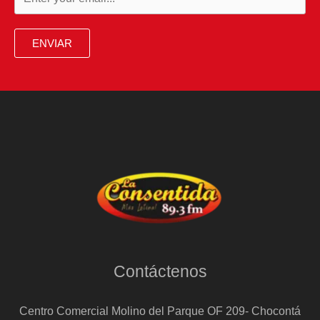
en
bancarrota:
ENVIAR
tiene
deudas
por
más
de
USD
3
millones
Contáctenos
Centro Comercial Molino del Parque OF 209- Chocontá