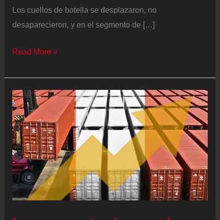
Los cuellos de botella se desplazaron, no
desaparecieron, y en el segmento de […]
Lo
Read More »
que
cambió
en
aduana
y
lo
que
todavía
frena
al
importador