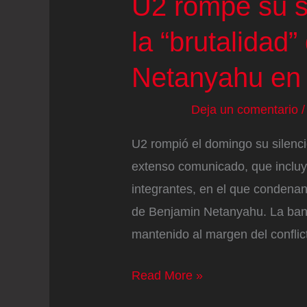
U2 rompe su s
la “brutalidad”
Netanyahu en
Deja un comentario
U2 rompió el domingo su silenc
extenso comunicado, que incluye
integrantes, en el que condenan 
de Benjamin Netanyahu. La band
mantenido al margen del conflicto
U2
Read More »
rompe