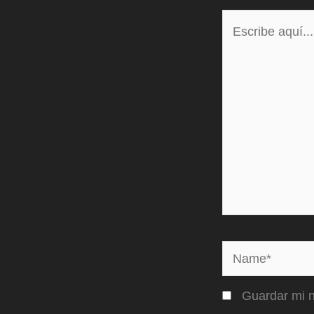
Escribe
aquí...
Name*
Guardar mi n