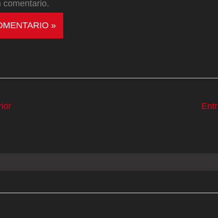
 comentario.
ior
Ent