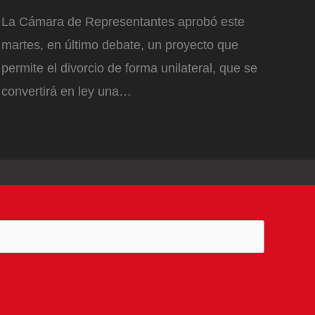
La Cámara de Representantes aprobó este
martes, en último debate, un proyecto que
permite el divorcio de forma unilateral, que se
convertirá en ley una…