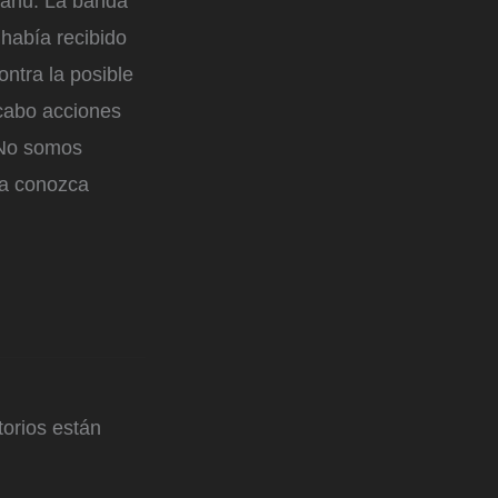
yahu. La banda
 había recibido
ontra la posible
 cabo acciones
 “No somos
ia conozca
orios están