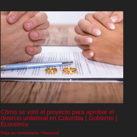
Cómo se votó el proyecto para aprobar el
divorcio unilateral en Colombia | Gobierno |
Economía
Deja un comentario
/
Nacional