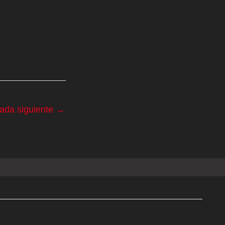
rada siguiente
→