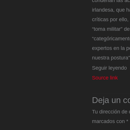
condenan las ac
irlandesa, que h
críticas por ell
“toma militar” d
“categóricamente
expertos en la p
nuestra postura”
Seguir leyendo
Source link
Deja un c
Tu dirección de 
marcados con
*