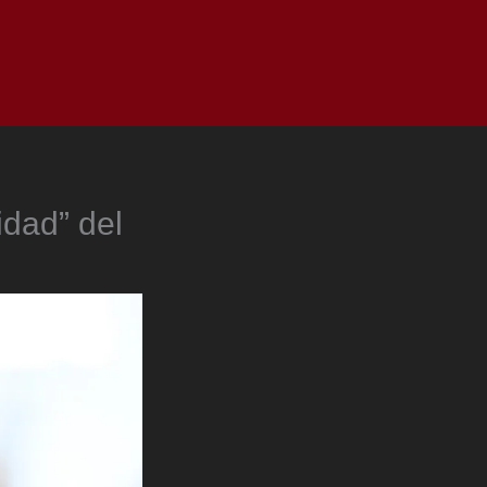
as
Top
Redes
Pauta
Privacy Policy
idad” del