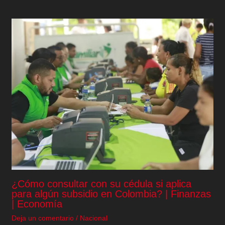
¿Cómo consultar con su cédula si aplica
para algún subsidio en Colombia? | Finanzas
| Economía
Deja un comentario
/
Nacional