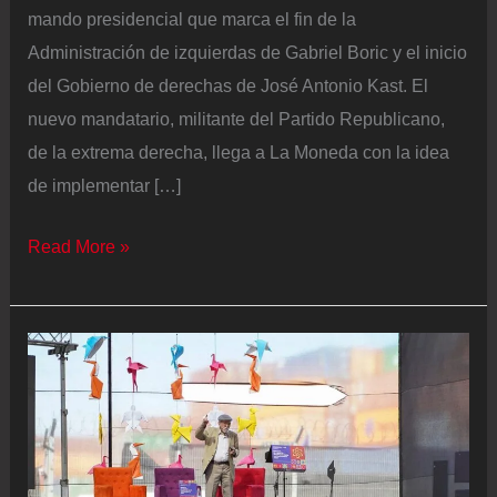
mando presidencial que marca el fin de la
Administración de izquierdas de Gabriel Boric y el inicio
del Gobierno de derechas de José Antonio Kast. El
nuevo mandatario, militante del Partido Republicano,
de la extrema derecha, llega a La Moneda con la idea
de implementar […]
Cambio
Read More »
de
mando
presidencial
en
Chile
2026,
en