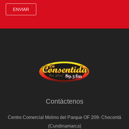
con
ENVIAR
más
de
40
actividades
Contáctenos
Centro Comercial Molino del Parque OF 209- Chocontá
(Cundinamarca)