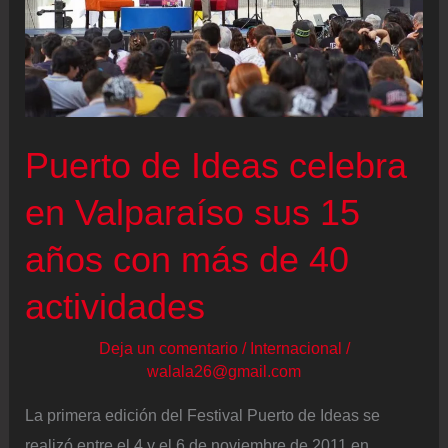
vivo
|
Gabriel
Boric
entrega
Puerto de Ideas celebra
el
poder
en Valparaíso sus 15
a
años con más de 40
José
Antonio
actividades
Kast
Deja un comentario
/
Internacional
/
walala26@gmail.com
La primera edición del Festival Puerto de Ideas se
realizó entre el 4 y el 6 de noviembre de 2011 en