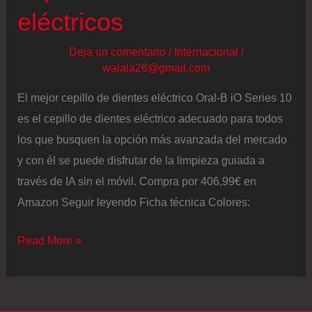
eléctricos
Deja un comentario
/
Internacional
/
walala26@gmail.com
El mejor cepillo de dientes eléctrico Oral-B iO Series 10
es el cepillo de dientes eléctrico adecuado para todos
los que busquen la opción más avanzada del mercado
y con él se puede disfrutar de la limpieza guiada a
través de IA sin el móvil. Compra por 406,99€ en
Amazon Seguir leyendo Ficha técnica Colores:
Lo
Read More »
último
(y
mejor)