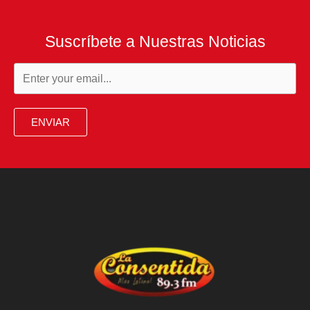
en
cepillos
Suscríbete a Nuestras Noticias
de
dientes
eléctricos
ENVIAR