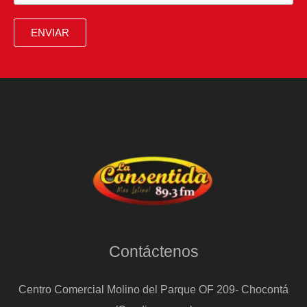
un
viaje
ENVIAR
a
Transilvania
Contáctenos
Centro Comercial Molino del Parque OF 209- Chocontá