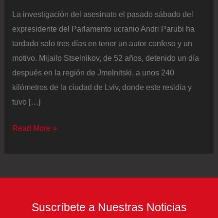
La investigación del asesinato el pasado sábado del
expresidente del Parlamento ucranio Andri Parubi ha
tardado solo tres días en tener un autor confeso y un
motivo. Mijailo Stselnikov, de 52 años, detenido un día
después en la región de Jmelnitski, a unos 240
kilómetros de la ciudad de Lviv, donde este residía y
tuvo […]
Ucrania
Read More »
investiga
la
posible
implicación
de
Suscríbete a Nuestras Noticias
Rusia