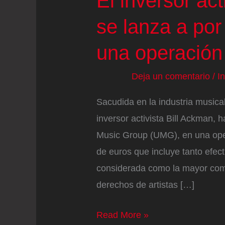
El inversor act
se lanza a por
una operación
Deja un comentario
/
I
Sacudida en la industria musica
inversor activista Bill Ackman, 
Music Group (UMG), en una ope
de euros que incluye tanto efec
considerada como la mayor comp
derechos de artistas […]
El
Read More »