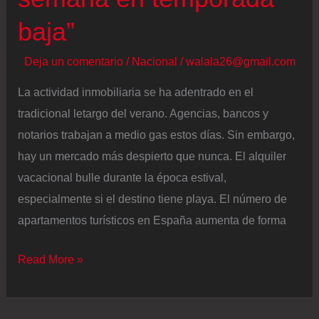
baja”
Deja un comentario
/
Nacional
/
walala26@gmail.com
La actividad inmobiliaria se ha adentrado en el
tradicional letargo del verano. Agencias, bancos y
notarios trabajan a medio gas estos días. Sin embargo,
hay un mercado más despierto que nunca. El alquiler
vacacional bulle durante la época estival,
especialmente si el destino tiene playa. El número de
apartamentos turísticos en España aumenta de forma
Propietarios
Read More »
que
alquilan