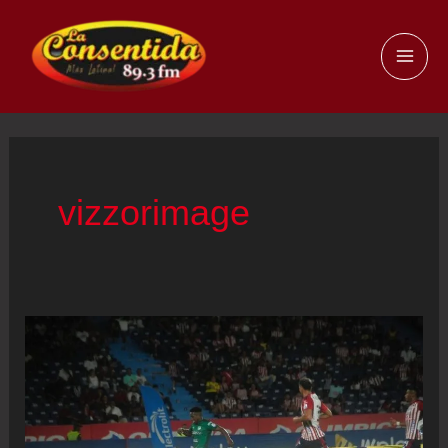
Ir
al
MAI
contenido
ME
vizzorimage