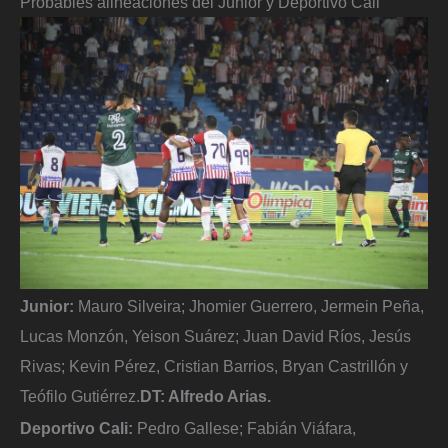
Probables alineaciones del Junior y Deportivo Cali
Junior:
Mauro Silveira; Jhomier Guerrero, Jermein Peña,
Lucas Monzón, Yeison Suárez; Juan David Ríos, Jesús
Rivas; Kevin Pérez, Cristian Barrios, Bryan Castrillón y
Teófilo Gutiérrez.
DT: Alfredo Arias.
Deportivo Cali:
Pedro Gallese; Fabián Viáfara,