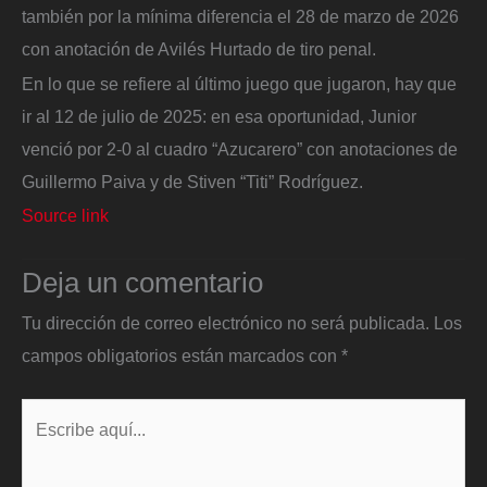
también por la mínima diferencia el 28 de marzo de 2026
con anotación de Avilés Hurtado de tiro penal.
En lo que se refiere al último juego que jugaron, hay que
ir al 12 de julio de 2025: en esa oportunidad, Junior
venció por 2-0 al cuadro “Azucarero” con anotaciones de
Guillermo Paiva y de Stiven “Titi” Rodríguez.
Source link
Deja un comentario
Tu dirección de correo electrónico no será publicada.
Los
campos obligatorios están marcados con
*
Escribe
aquí...