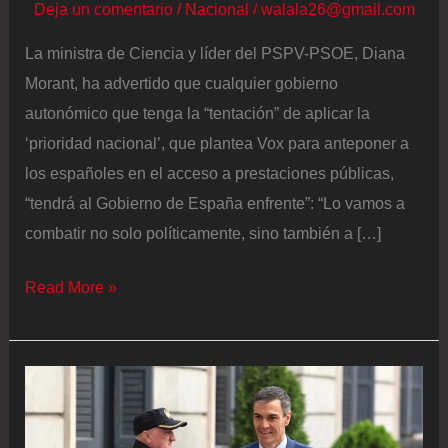
Deja un comentario
/
Nacional
/
walala26@gmail.com
La ministra de Ciencia y líder del PSPV-PSOE, Diana
Morant, ha advertido que cualquier gobierno
autonómico que tenga la “tentación” de aplicar la
‘prioridad nacional’, que plantea Vox para anteponer a
los españoles en el acceso a prestaciones públicas,
“tendrá al Gobierno de España enfrente”: “Lo vamos a
combatir no solo políticamente, sino también a […]
Diana
Read More »
Morant
avisa
de
que
las