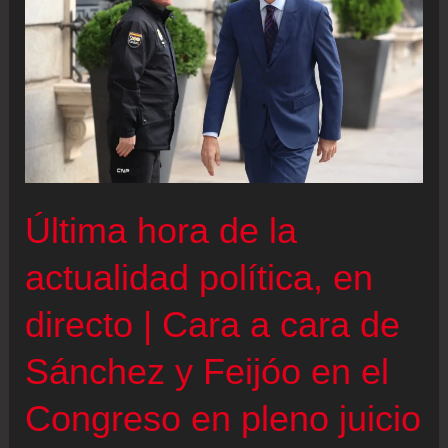
autonomías
que
apliquen
la
“xenófoba”
prioridad
nacional
Última hora de la
de
la
actualidad política, en
ultraderecha
directo | Cara a cara de
tendrán
“al
Sánchez y Feijóo en el
Gobierno
Congreso en pleno juicio
enfrente”