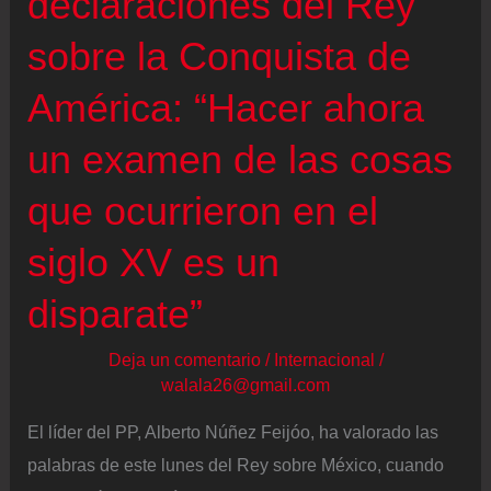
declaraciones del Rey
Congreso
en
sobre la Conquista de
pleno
América: “Hacer ahora
juicio
del
un examen de las cosas
‘caso
que ocurrieron en el
Koldo’
siglo XV es un
disparate”
Deja un comentario
/
Internacional
/
walala26@gmail.com
El líder del PP, Alberto Núñez Feijóo, ha valorado las
palabras de este lunes del Rey sobre México, cuando