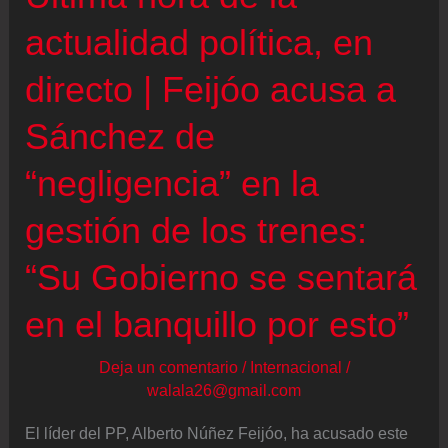
política
actualidad política, en
con
directo | Feijóo acusa a
la
electoral”
Sánchez de
“negligencia” en la
gestión de los trenes:
“Su Gobierno se sentará
en el banquillo por esto”
Deja un comentario
/
Internacional
/
walala26@gmail.com
El líder del PP, Alberto Núñez Feijóo, ha acusado este