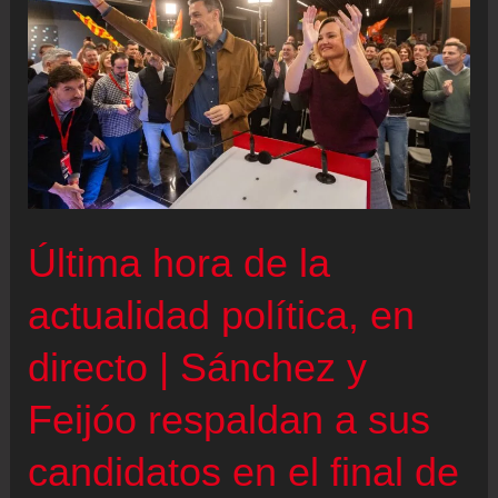
|
La
participación
ronda
el
56%
a
Última hora de la
las
18.00,
actualidad política, en
más
directo | Sánchez y
de
un
Feijóo respaldan a sus
punto
candidatos en el final de
y
medio