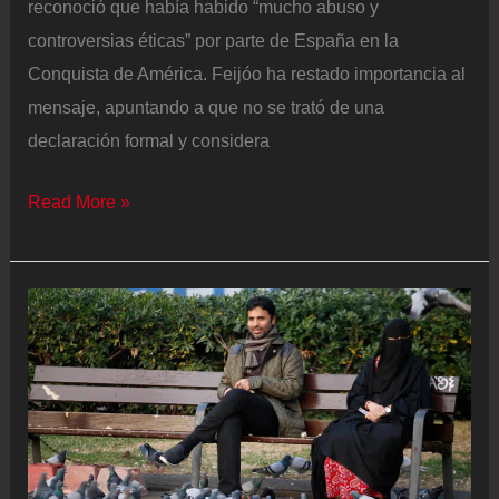
reconoció que había habido “mucho abuso y
controversias éticas” por parte de España en la
Conquista de América. Feijóo ha restado importancia al
mensaje, apuntando a que no se trató de una
declaración formal y considera
Última
Read More »
hora
de
la
actualidad
política
|
Feijóo,
tras