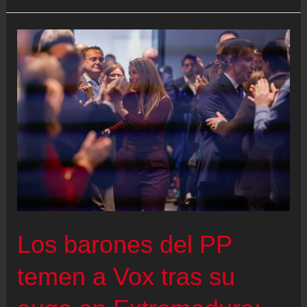
de
la
actualidad
política,
en
directo
|
Sánchez
y
Feijóo
respaldan
Los barones del PP
a
sus
temen a Vox tras su
candidatos
en