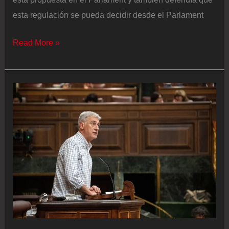
cosas
esta regulación se pueda decidir desde el Parlament
que
ocurrieron
Junts
Read More »
en
votará
el
en
siglo
contra
XV
de
es
la
un
propuesta
disparate”
de
Vox
para
prohibir
el
burka