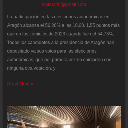
se
walala26@gmail.com
sentará
La participación en las elecciones autonómicas en
en
Aragón alcanza el 56,28% a las 18.00, 1,55 puntos más
el
que en los comicios de 2023 cuando fue del 54,73%.
banquillo
Todos los candidatos a la presidencia de Aragón han
por
depositado ya sus votos para las elecciones
esto”
autonómicas, que por primera vez no coinciden con
ninguna otra votación, y
Elecciones
Read More »
en
Aragón
2026,
en
directo