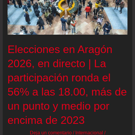
|
Feijóo
acusa
a
Sánchez
Elecciones en Aragón
de
“negligencia”
2026, en directo | La
en
participación ronda el
la
gestión
56% a las 18.00, más de
de
un punto y medio por
los
trenes:
encima de 2023
“Su
Gobierno
Deja un comentario
/
Internacional
/