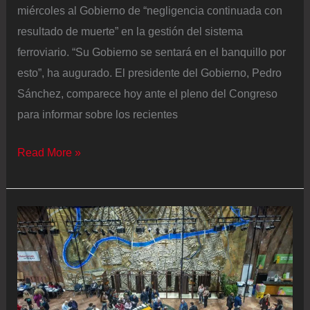
miércoles al Gobierno de “negligencia continuada con
resultado de muerte” en la gestión del sistema
ferroviario. “Su Gobierno se sentará en el banquillo por
esto”, ha augurado. El presidente del Gobierno, Pedro
Sánchez, comparece hoy ante el pleno del Congreso
para informar sobre los recientes
Última
Read More »
hora
de
la
actualidad
política,
en
directo