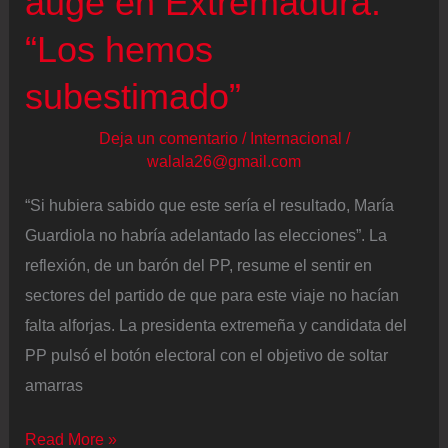
auge en Extremadura:
el
“Los hemos
final
subestimado”
de
campaña
Deja un comentario
/
Internacional
/
para
walala26@gmail.com
las
“Si hubiera sabido que este sería el resultado, María
elecciones
Guardiola no habría adelantado las elecciones”. La
de
reflexión, de un barón del PP, resume el sentir en
Aragón
sectores del partido de que para este viaje no hacían
falta alforjas. La presidenta extremeña y candidata del
PP pulsó el botón electoral con el objetivo de soltar
amarras
Los
Read More »