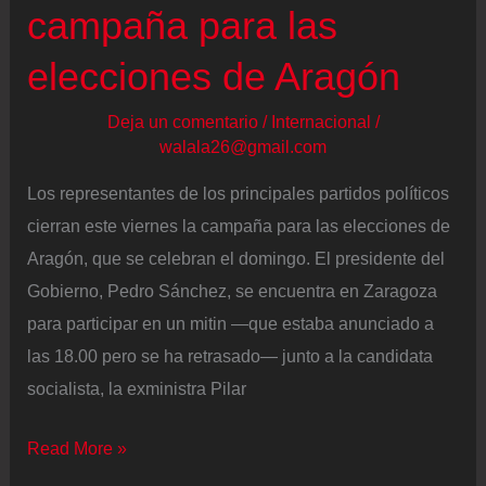
campaña para las
por
encima
elecciones de Aragón
de
Deja un comentario
/
Internacional
/
2023
walala26@gmail.com
Los representantes de los principales partidos políticos
cierran este viernes la campaña para las elecciones de
Aragón, que se celebran el domingo. El presidente del
Gobierno, Pedro Sánchez, se encuentra en Zaragoza
para participar en un mitin —que estaba anunciado a
las 18.00 pero se ha retrasado— junto a la candidata
socialista, la exministra Pilar
Última
Read More »
hora