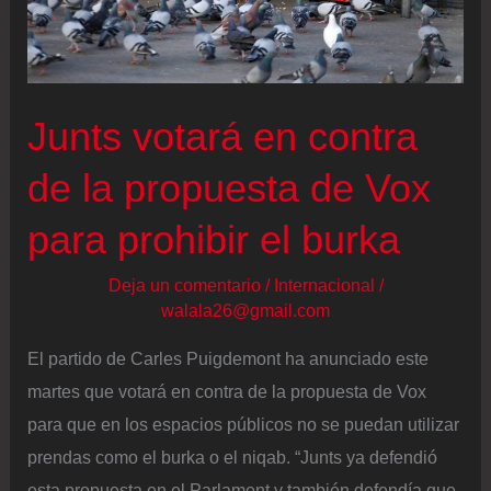
las
declaraciones
del
Rey
Junts votará en contra
sobre
la
de la propuesta de Vox
Conquista
para prohibir el burka
de
América:
Deja un comentario
/
Internacional
/
“Hacer
walala26@gmail.com
ahora
El partido de Carles Puigdemont ha anunciado este
un
martes que votará en contra de la propuesta de Vox
examen
para que en los espacios públicos no se puedan utilizar
de
prendas como el burka o el niqab. “Junts ya defendió
las
esta propuesta en el Parlament y también defendía que