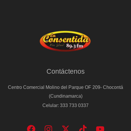
dependerá
de
Vox
Contáctenos
Centro Comercial Molino del Parque OF 209- Chocontá
(Cundinamarca)
Celular: 333 733 0337