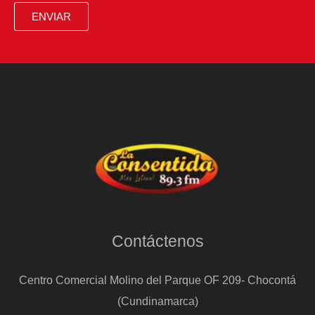
cumplen
ENVIAR
con
la
normativa
para
usarlas
en
cabina
Contáctenos
Centro Comercial Molino del Parque OF 209- Chocontá
(Cundinamarca)