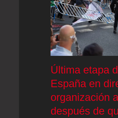
se
puede
atrever
a
señalar
que
nadie
alienta
Última etapa d
nada
sin
España en dire
mirarse
organización a
al
espejo”
después de qu