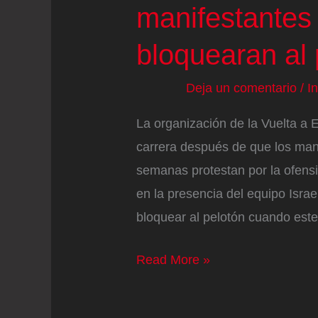
manifestantes
bloquearan al
Deja un comentario
/
I
La organización de la Vuelta a 
carrera después de que los man
semanas protestan por la ofensi
en la presencia del equipo Isra
bloquear al pelotón cuando est
Última
Read More »
etapa
de