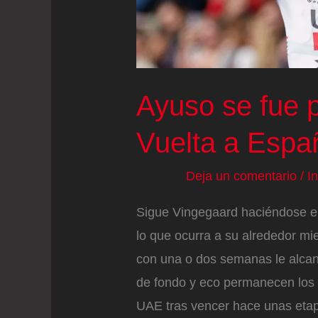
que
los
manifestantes
propalestinos
Ayuso se fue p
bloquearan
Vuelta a Espa
al
pelotón
Deja un comentario
/
I
en
Madrid
Sigue Vingegaard haciéndose el
lo que ocurra a su alrededor mie
con una o dos semanas le alcanz
de fondo y eco permanecen los g
UAE tras vencer hace unas eta