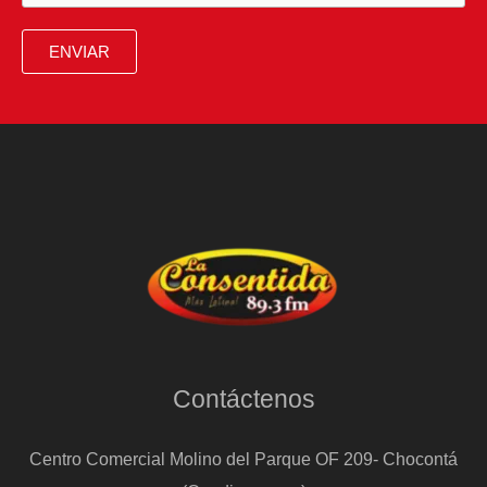
y
defienden
ENVIAR
el
multilateralismo
Contáctenos
Centro Comercial Molino del Parque OF 209- Chocontá