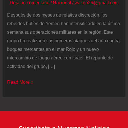
Deja un comentario
/
Nacional
/
walala26@gmail.com
Después de dos meses de relativa discreción, los
rebeldes hutíes de Yemen han intensificado en la última
semana sus operaciones militares en la región. Este
grupo ha realizado sus primeros ataques del año contra
buques mercantes en el mar Rojo y un nuevo
intercambio de fuego aéreo con Israel. El repunte de
actividad del grupo, […]
Los
Read More »
hutíes
de
Yemen
reanudan
los