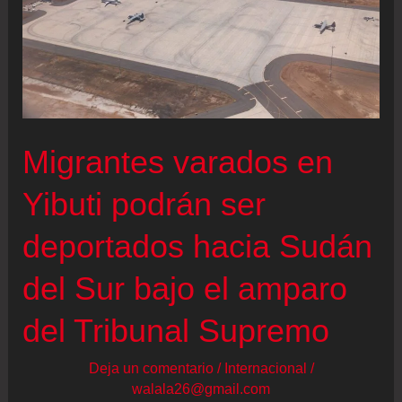
Migrantes varados en
Yibuti podrán ser
deportados hacia Sudán
del Sur bajo el amparo
del Tribunal Supremo
Deja un comentario
/
Internacional
/
walala26@gmail.com