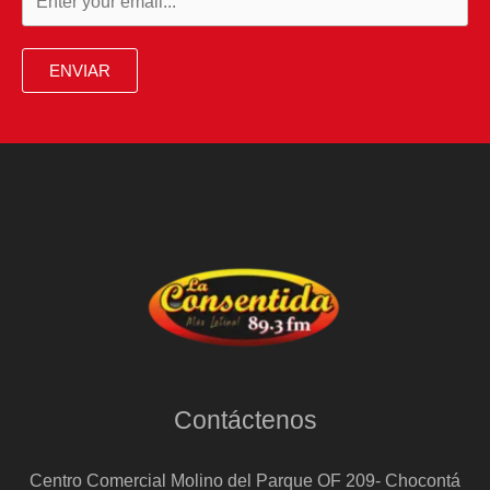
Sudán
del
ENVIAR
Sur
bajo
el
amparo
del
Tribunal
Supremo
Contáctenos
Centro Comercial Molino del Parque OF 209- Chocontá