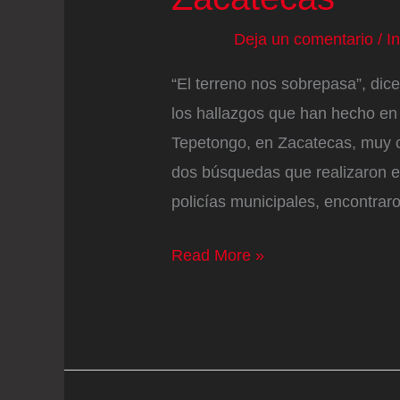
Deja un comentario
/
I
“El terreno nos sobrepasa”, di
los hallazgos que han hecho en 
Tepetongo, en Zacatecas, muy ce
dos búsquedas que realizaron e
policías municipales, encontrar
Dos
Read More »
días
de
búsqueda
y