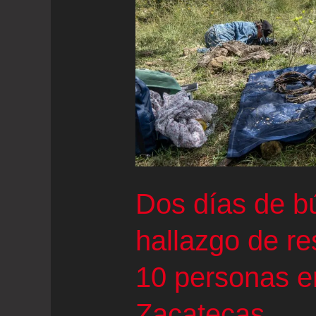
empresarios
asesinados
“participaban”
en
actividades
de
extorsión
Dos días de b
hallazgo de r
10 personas e
Zacatecas