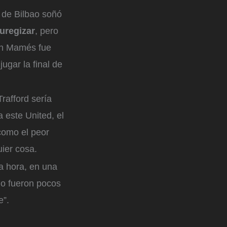
b de Bilbao soñó
uregizar
, pero
San Mamés fue
ugar la final de
rafford sería
 este United, el
como el peor
uier cosa.
a hora, en una
no fueron pocos
e”.