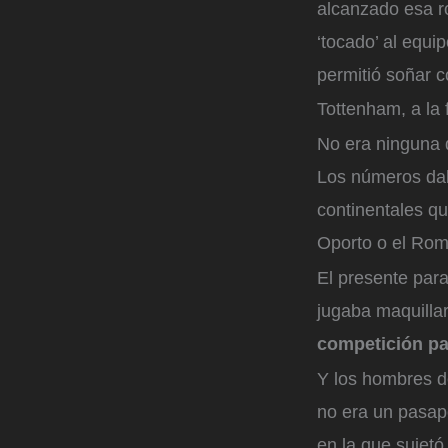
alcanzado esa r
‘tocado’ al equip
permitió soñar c
Tottenham, a la 
No era ninguna q
Los números dab
continentales qu
Oporto o el Rom
El presente par
jugaba maquilla
competición pa
Y los hombres de
no era un pasapo
en la que sujet