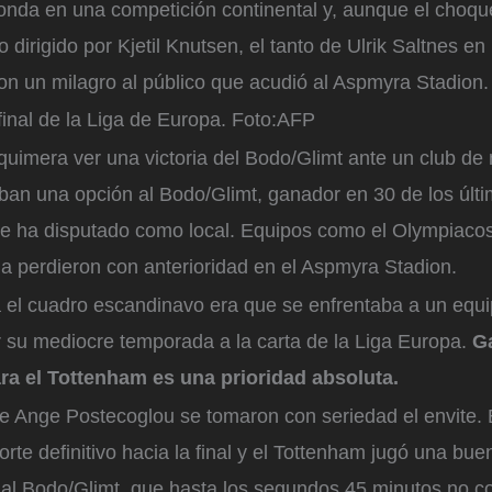
onda en una competición continental y, aunque el choqu
o dirigido por Kjetil Knutsen, el tanto de Ulrik Saltnes e
on un milagro al público que acudió al Aspmyra Stadion
final de la Liga de Europa.
Foto:
AFP
uimera ver una victoria del Bodo/Glimt ante un club de
an una opción al Bodo/Glimt, ganador en 30 de los últi
e ha disputado como local. Equipos como el Olympiacos,
a perdieron con anterioridad en el Aspmyra Stadion.
a el cuadro escandinavo era que se enfrentaba a un equ
r su mediocre temporada a la carta de la Liga Europa.
Ga
ra el Tottenham es una prioridad absoluta.
 Ange Postecoglou se tomaron con seriedad el envite. E
rte definitivo hacia la final y el Tottenham jugó una bue
ó al Bodo/Glimt, que hasta los segundos 45 minutos no c