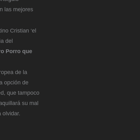
on las mejores
no Cristian ‘el
ia del
ro Porro que
ropea de la
a opción de
ted, que tampoco
aquillará su mal
 olvidar.