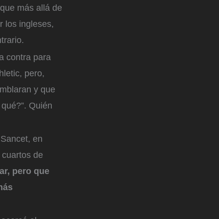
 que más allá de
 los ingleses,
trario.
a contra para
letic, pero,
temblaran y que
 qué?”. Quién
 Sancet, en
 cuartos de
ar, pero que
más