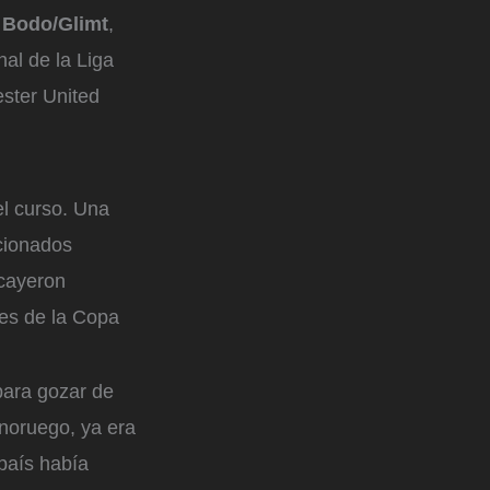
l
Bodo/Glimt
,
nal de la Liga
ester United
el curso. Una
icionados
 cayeron
les de la Copa
para gozar de
 noruego, ya era
 país había