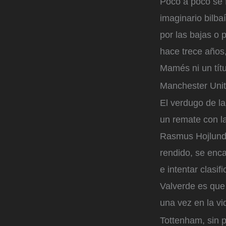
Poco a poco se 
imaginario bilba
por las bajas o p
hace trece años
Mamés ni un tít
Manchester Unit
El verdugo de l
un remate con l
Rasmus Hojlund 
rendido, se enca
e intentar clasi
Valverde es que 
una vez en la vi
Tottenham, sin 