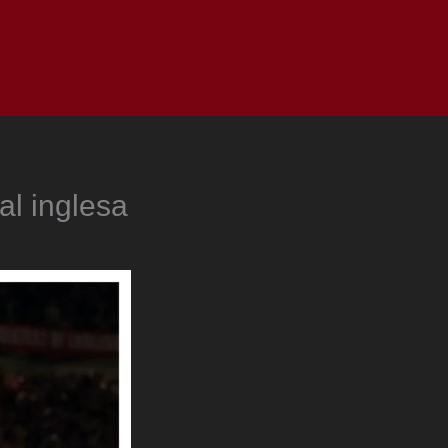
as
Top
Redes
Pauta
Privacy Policy
al inglesa