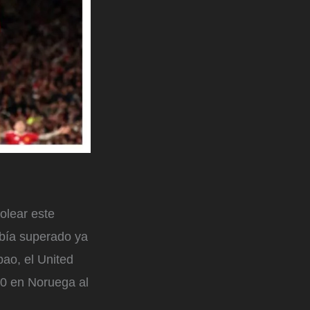
golear este
había superado ya
bao, el United
0 en Noruega al