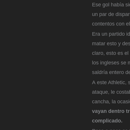
Ese gol había si
un par de dispar
contentos con e
Era un partido 
matar esto y des
claro, esto es e
los ingleses se
saldría entero 
A este Athletic,
ataque, le costa
cancha, la ocas
vayan dentro t
complicado.