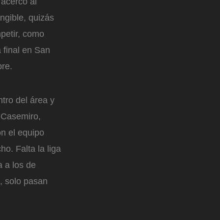
 acercó al
ngible, quizás
mpetir, como
 final en San
pre.
tro del área y
. Casemiro,
n el equipo
o. Falta la liga
a a los de
o, solo pasan