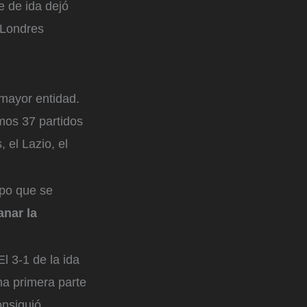
e de ida dejó
n Londres
.
 mayor entidad.
mos 37 partidos
 el Lazio, el
ipo que se
nar la
l 3-1 de la ida
na primera parte
onsiguió