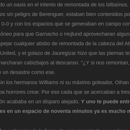
do un oasis en el intento de remontada de los bilbaínos,
os sin peligro de Berenguer, estaban bien contenidos por
l 0-0 y con los espacios que se generaban en campo con
idóneo para que Garnacho o Hojlund aprovecharan algun
pejar cualquier atisbo de remontada de la cabeza del Ath
l United, y el golazo de Jauregizar hizo que las piernas 
 marcharan cabizbajos al descanso. “¿Y si nos remontan,
de un desastre como ese.
 sin los hermanos Williams ni su máximo goleador, Oihan
ba horrores crear. Por eso cada que se acercaban a tres
ión acababa en un disparo alejado.
Y uno te puede entr
res en un espacio de noventa minutos ya es mucho 