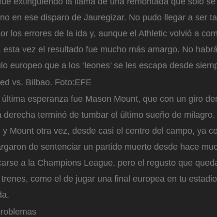
fue extinguiendo la llama de una remontada que solo se
íno en ese disparo de Jauregizar. No pudo llegar a ser ta
or los errores de la ida y, aunque el Athletic volvió a co
, esta vez el resultado fue mucho más amargo. No habrá
ulo europeo que a los ‘leones’ se les escapa desde siem
ed vs. Bilbao.
Foto:
EFE
a última esperanza fue Mason Mount, que con un giro den
a derecha terminó de tumbar el último sueño de milagro
y Mount otra vez, desde casi el centro del campo, ya co
rgaron de sentenciar un partido muerto desde hace much
ficarse a la Champions League, pero el regusto que qued
trenes, como el de jugar una final europea en tu estadi
da.
problemas