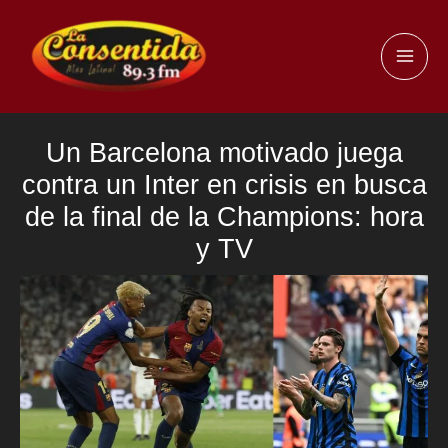
Ir
al
MAI
contenido
ME
Un Barcelona motivado juega
contra un Inter en crisis en busca
de la final de la Champions: hora
y TV