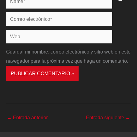
Correo
electrónico*
Web
Guardar mi nombre, correo electrónico y sitio web en este
navegador para la próxima vez que haga un comentario.
←
Entrada anterior
Entrada siguiente
→